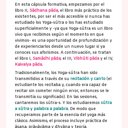
En esta cápsula formativa, empezamos por el
libro II,
Sādhana pāda
, el libro más práctico de los
existentes, por ser el más accesible si nunca has
estudiado los Yoga-sūtra o los has estudiado
superficialmente y -ya que Yoga-sūtra es un libro
vivo que recibimos según el momento en que
vivimos- es una oportunidad de profundización y
de experienciarlos desde un nuevo lugar si ya
conoces sus aforismos. A continuación, se tratan
el libro I,
Samādhi pāda
; el III,
Vibhūti pād
a
y el IV,
Kaivalya pāda
.
Tradicionalmente, los Yoga-sūtra han sido
transmitidos a través de su
recitación y canto
(el
estudiante los recitaba y, cuando era capaz de
recitar sin cometer ningún error, entonces se le
transmitía su significado). En las sesiones,
cantaremos los sūtra-s. Y los estudiaremos
sūtra
a sūtra
y
palabra a palabra
. De modo que
recuperamos parte de la esencia del yoga más
clásico. Asimismo, el proceso incluye práctica de
āsana, prāṇāyāma y dhyāna y teoría.